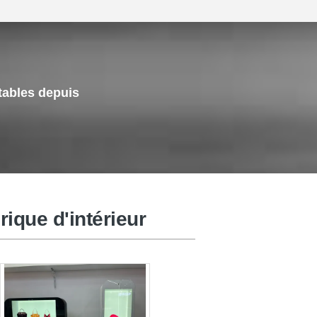
tables depuis
affichage 3D olographe
que d'intérieur