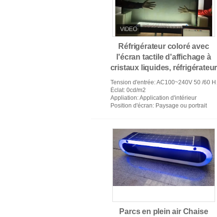
Réfrigérateur coloré avec
mur de la vidéo 4k
l'écran tactile d'affichage à
cristaux liquides, réfrigérateu
transparent d'affichage à
Tension d'entrée
: AC100~240V 50 /60 HERTZ
cristaux liquides de taille
Éclat
: 0cd/m2
Appliation
: Application d'intérieur
flexible
Position d'écran
: Paysage ou portrait
Tous dans un signage numériqu
Parcs en plein air Chaise