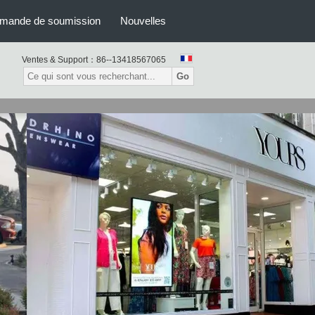
dans un signage numérique
mande de soumission
Nouvelles
Ventes & Support：
86--13418567065
Go
ffichage digital extérieur