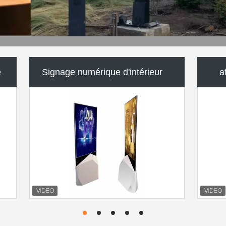
Kiosque
Signage fixé au mur de Digital
Mur vidéo LCD
aff