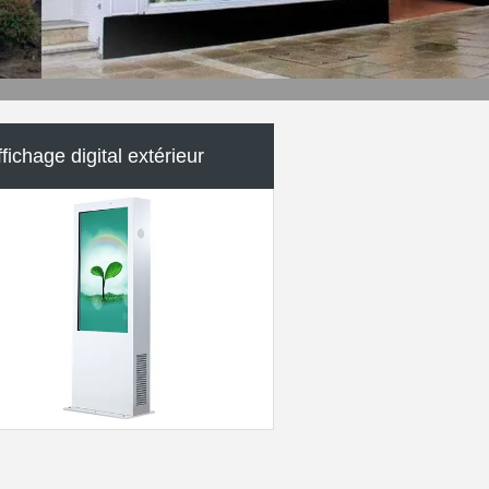
 d'écran tactile d'affichage à
cristaux liquides
ichage numérique interactif