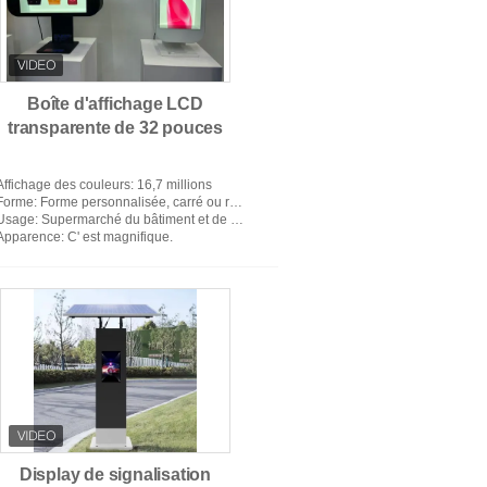
Boîte d'affichage LCD
dans un signage numérique
transparente de 32 pouces
Affichage des couleurs
: 16,7 millions
Forme
: Forme personnalisée, carré ou rectangulaire
Usage
: Supermarché du bâtiment et de la salle d'ascenseur
Apparence
: C' est magnifique.
ffichage digital extérieur
Display de signalisation