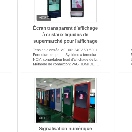
Écran transparent d'affichage
moniteur d'appui-tête de voiture
Tous 
à cristaux liquides de
r
supermarché pour l'affichage
froid de Frigerator de boissons
Tension d'entrée
: AC100~240V 50 /60 HERTZ
Fermeture de porte
: Système à fermeture automatique
NOM
: congélateur froid d'affichage de bière de réfrigérateur de coller de boissons d'affichage à cristaux
Méthode de connexion
: VAG HDMI DE POIDS DU COMMERCE
e
Signage numérique d'intérieur
a
Signalisation numérique