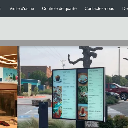
moniteur d'appui-tête de voiture
Tous 
s
Visite d'usine
Contrôle de qualité
Contactez-nous
De
e
Signage numérique d'intérieur
a