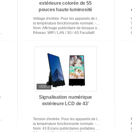
extérieure colorée de 55
pouces haute luminosité
e
intelligente 2500Nits Double
Voltage d'entrée
: Pour les appareils de traitement des données, la fréquence d'alimentation doit être supérieure ou ég
côté pour la gare routière
la température fonctionnante normale
: -40 à 55 degrés Celsius
Nom
: Affichage publicitaire de kiosque extérieur de 55 pouces 2000 nits ultra mince avec fonction tactile
Réseau
: WIFI / LAN / 3G / 4G Facultatif
e
Signalisation numérique
extérieure LCD de 43'
Tension d'entrée
: Pour les appareils de traitement des données, la fréquence d'alimentation doit être supérieure ou ég
la température fonctionnante normale
: -40 à 55 degrés Celsius
Nom
: 43 Écrans publicitaires portables LCD Affichage affichage alimenté par batterie Kiosque mobile Totem