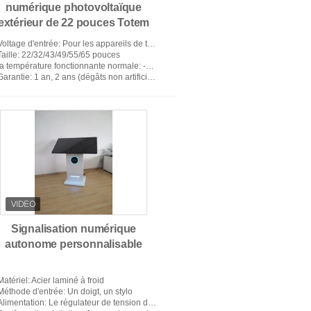
numérique photovoltaïque
extérieur de 22 pouces Totem
Parking à énergie solaire
Voltage d'entrée
: Pour les appareils de traitement des données, la fréquence d'alimentation doit être supérieure ou ég
Kiosque de paiement
Taille
: 22/32/43/49/55/65 pouces
la température fonctionnante normale
: -40 à 55 degrés Celsius
Garantie
: 1 an, 2 ans (dégâts non artificiels)
Signalisation numérique
autonome personnalisable
Matériel
: Acier laminé à froid
Méthode d'entrée
: Un doigt, un stylo
Alimentation
: Le régulateur de tension doit être utilisé.