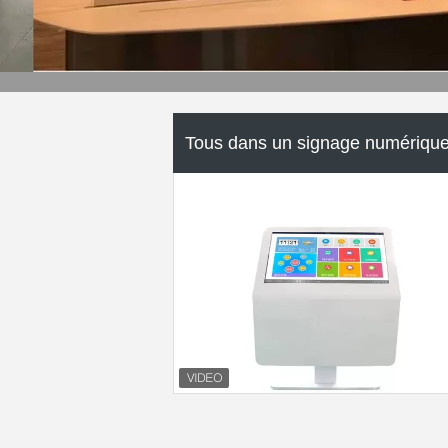
signage numérique debout libre
écran transparent d'affichage à
cristaux liquides