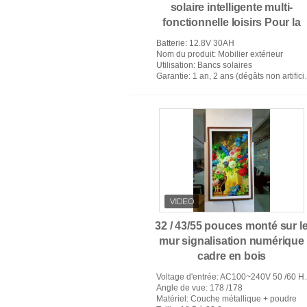
solaire intelligente multi-
fonctionnelle loisirs Pour la
recharge sans fil du téléphon
Batterie
: 12.8V 30AH
portable
Nom du produit
: Mobilier extérieur
Utilisation
: Bancs solaires
Garantie
: 1 an, 2 ans (dégâts non artificiels)
32 / 43/55 pouces monté sur l
mur signalisation numérique
cadre en bois
Voltage d'entrée
: AC100~240V 50 /60 HERTZ
Angle de vue
: 178 /178
Matériel
: Couche métallique + poudre